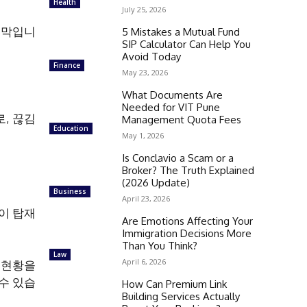
Health
July 25, 2026
어막입니
5 Mistakes a Mutual Fund
SIP Calculator Can Help You
Avoid Today
Finance
May 23, 2026
What Documents Are
Needed for VIT Pune
, 끊김
Management Quota Fees
Education
May 1, 2026
Is Conclavio a Scam or a
Broker? The Truth Explained
(2026 Update)
Business
April 23, 2026
이 탑재
Are Emotions Affecting Your
Immigration Decisions More
Than You Think?
Law
April 6, 2026
 현황을
수 있습
How Can Premium Link
Building Services Actually