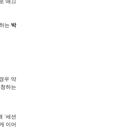
로 매끄
영하는
박
경우 약
시청하는
 ‘세션
게 이어