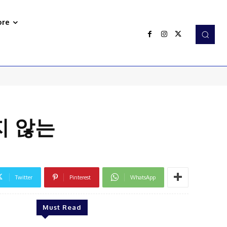
re
지 않는
Twitter
Pinterest
WhatsApp
Must Read