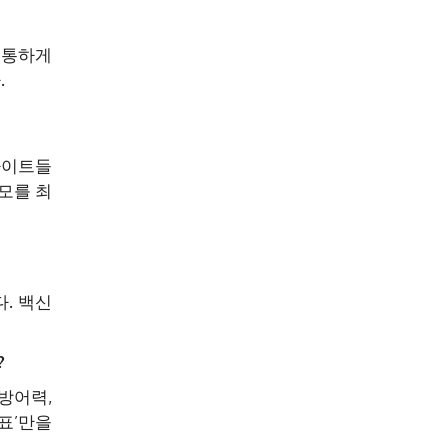
소통하게
.
사이트들
모를 최
. 백신
?
방어력,
표’만을