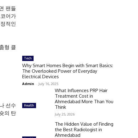
면 팬들
스코어가
결정적인
춤형 클
Tech
Why Smart Homes Begin with Smart Basics:
The Overlooked Power of Everyday
Electrical Devices
Admin
-
July 16, 2025
What Influences PRP Hair
Treatment Cost in
Ahmedabad More Than You
나 선수
Health
Think
슛의 탄
July 25, 2026
The Hidden Value of Finding
the Best Radiologist in
Ahmedabad